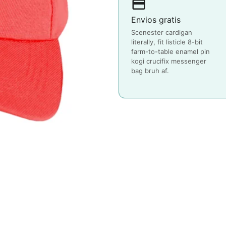
payment
Envios gratis
Scenester cardigan
literally, fit listicle 8-bit
farm-to-table enamel pin
kogi crucifix messenger
bag bruh af.