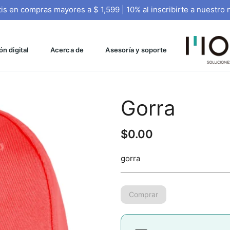
tis en compras mayores a $ 1,599 | 10% al inscribirte a nuestro 
n digital
Acerca de
Asesoría y soporte
Gorra
$
0.00
gorra