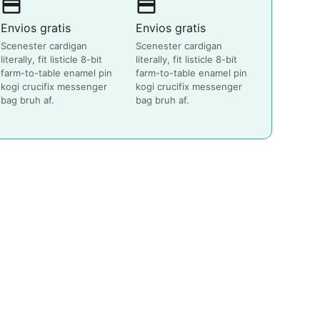
payment
payment
Envios gratis
Envios gratis
Scenester cardigan
Scenester cardigan
literally, fit listicle 8-bit
literally, fit listicle 8-bit
farm-to-table enamel pin
farm-to-table enamel pin
kogi crucifix messenger
kogi crucifix messenger
bag bruh af.
bag bruh af.