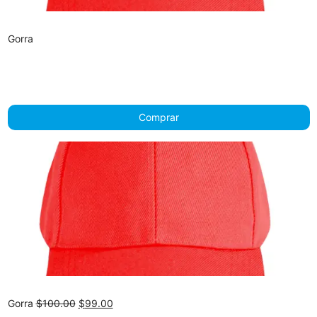
Gorra
Comprar
Original
Current
Gorra
$
100.00
$
99.00