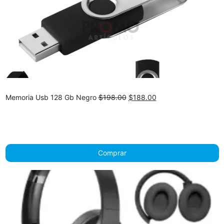
Original
Current
Memoria Usb 128 Gb Negro
$
198.00
$
188.00
price
price
was:
is:
$198.00.
$188.00.
Comprar