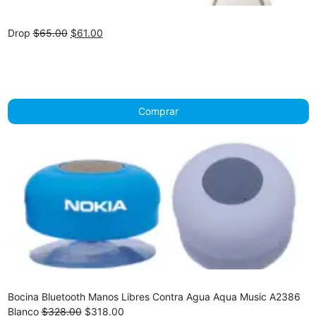
Original
Current
Drop
$
65.00
$
61.00
price
price
was:
is:
$65.00.
$61.00.
Comprar
Bocina Bluetooth Manos Libres Contra Agua Aqua Music A2386
Original
Current
Blanco
$
328.00
$
318.00