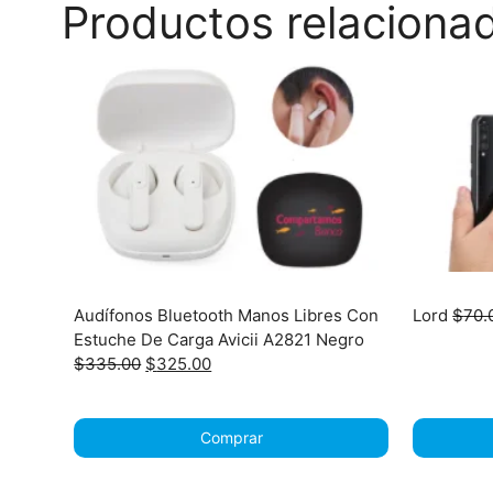
Productos relaciona
Audífonos Bluetooth Manos Libres Con
Lord
$
70.
Estuche De Carga Avicii A2821 Negro
Original
Current
$
335.00
$
325.00
price
price
was:
is:
$335.00.
$325.00.
Comprar