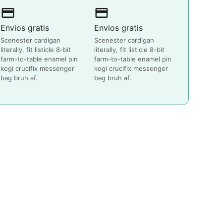
payment
payment
Envios gratis
Envios gratis
Scenester cardigan
Scenester cardigan
literally, fit listicle 8-bit
literally, fit listicle 8-bit
farm-to-table enamel pin
farm-to-table enamel pin
kogi crucifix messenger
kogi crucifix messenger
bag bruh af.
bag bruh af.