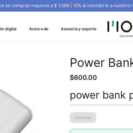
tis en compras mayores a $ 1,599 | 10% al inscribirte a nuestro 
n digital
Acerca de
Asesoría y soporte
Power Ban
$
600.00
power bank 