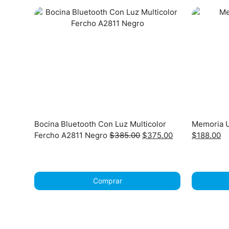
Bocina Bluetooth Con Luz Multicolor
Memoria 
Original
Current
Original
Cu
Fercho A2811 Negro
$
385.00
$
375.00
$
188.00
price
price
price
pr
was:
is:
was:
is:
$385.00.
$375.00.
$198.00.
$1
Comprar