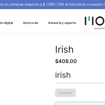
tis en compras mayores a $ 1,599 | 10% al inscribirte a nuestro 
n digital
Acerca de
Asesoría y soporte
Irish
$
408.00
irish