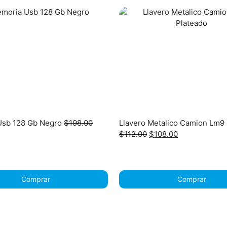
Usb 128 Gb Negro
$
198.00
Llavero Metalico Camion Lm9
rrent
Original
Current
$
112.00
$
108.00
ice
price
price
was:
is:
88.00.
$112.00.
$108.00.
Comprar
Comprar