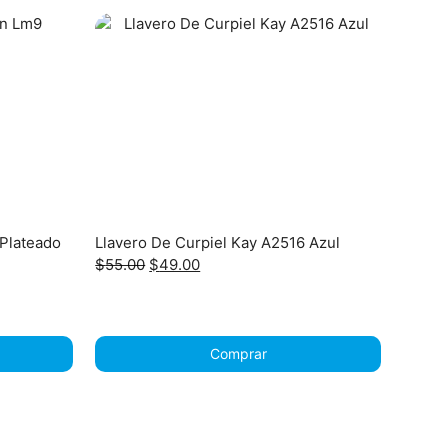
 Plateado
Llavero De Curpiel Kay A2516 Azul
Original
Current
$
55.00
$
49.00
price
price
was:
is:
$55.00.
$49.00.
Comprar