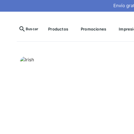
Envío gra
search
Buscar
Productos
Promociones
Impresió