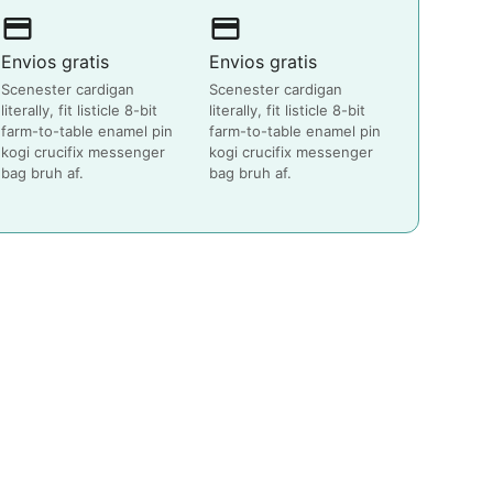
payment
payment
Envios gratis
Envios gratis
Scenester cardigan
Scenester cardigan
literally, fit listicle 8-bit
literally, fit listicle 8-bit
farm-to-table enamel pin
farm-to-table enamel pin
kogi crucifix messenger
kogi crucifix messenger
bag bruh af.
bag bruh af.