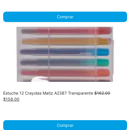
$76.00.
$72
Comprar
Estuche 12 Crayolas Matiz A2387 Transparente
$
162.00
Original
Current
$
158.00
price
price
was:
is:
$162.00.
$158.00.
Comprar