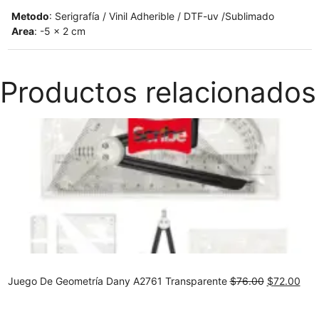
Metodo
: Serigrafía / Vinil Adherible / DTF-uv /Sublimado
Area
: -5 x 2 cm
Productos relacionados
Original
Cur
Juego De Geometría Dany A2761 Transparente
$
76.00
$
72.00
price
pric
was:
is: