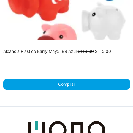
Original
Current
Alcancia Plastico Barry Mny5189 Azul
$
119.00
$
115.00
price
price
was:
is:
$119.00.
$115.00.
Comprar