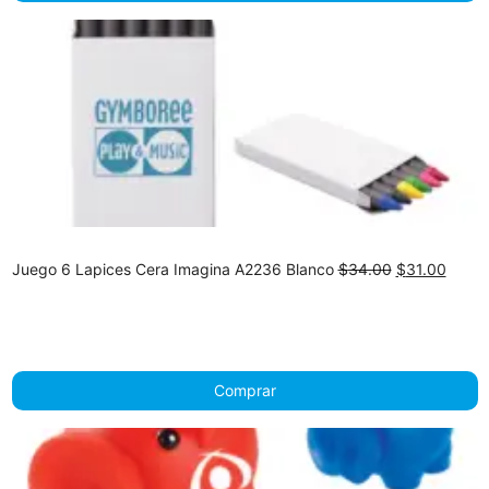
Original
Curre
Juego 6 Lapices Cera Imagina A2236 Blanco
$
34.00
$
31.00
price
price
was:
is:
$34.00.
$31.0
Comprar