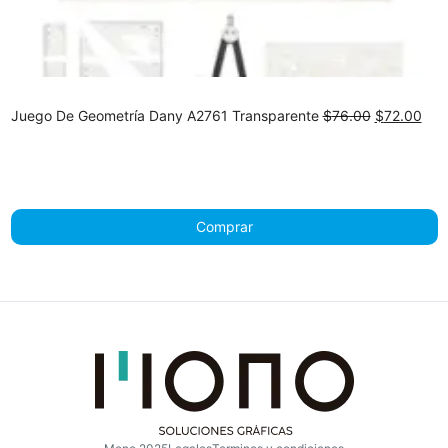
Original
Cur
Juego De Geometría Dany A2761 Transparente
$
76.00
$
72.00
price
pric
was:
is:
$76.00.
$72
Comprar