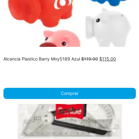
Original
Current
Alcancia Plastico Barry Mny5189 Azul
$
119.00
$
115.00
price
price
was:
is:
$119.00.
$115.00.
Comprar