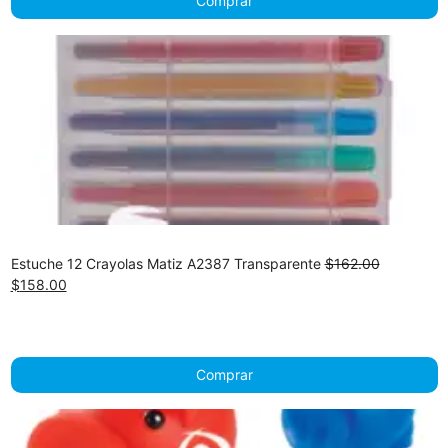
Comprar
Estuche 12 Crayolas Matiz A2387 Transparente
$
162.00
Original
Current
$
158.00
price
price
was:
is:
$162.00.
$158.00.
Comprar