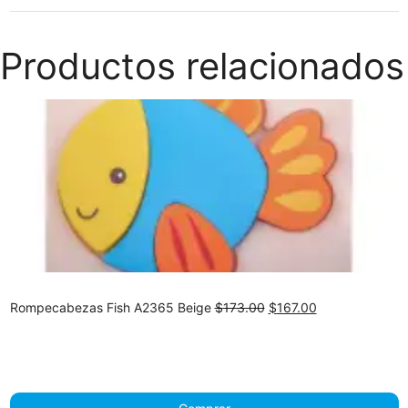
Productos relacionados
Original
Current
Rompecabezas Fish A2365 Beige
$
173.00
$
167.00
price
price
was:
is:
$173.00.
$167.00.