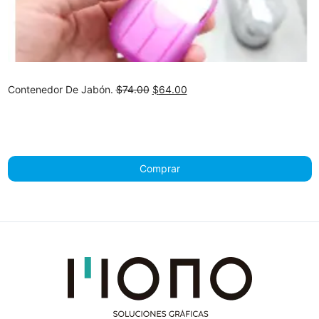
Original
Current
Contenedor De Jabón.
$
74.00
$
64.00
price
price
was:
is:
$74.00.
$64.00.
Comprar