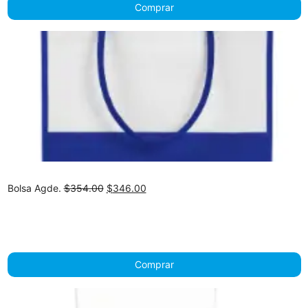
Comprar
Original
Current
Bolsa Agde.
$
354.00
$
346.00
price
price
was:
is:
$354.00.
$346.00.
Comprar