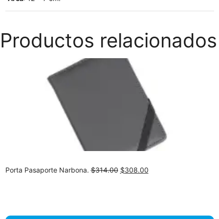
Productos relacionados
Original
Current
Porta Pasaporte Narbona.
$
314.00
$
308.00
price
price
was:
is:
$314.00.
$308.00.