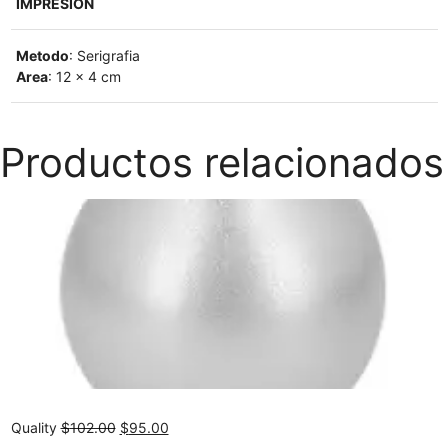
IMPRESIÓN
Metodo
: Serigrafia
Area
: 12 x 4 cm
Productos relacionados
Original
Current
Quality
$
102.00
$
95.00
price
price