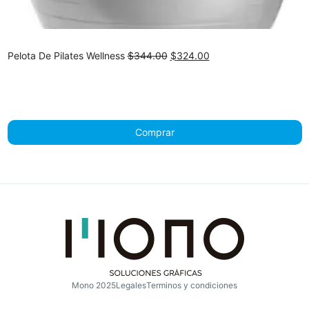
Original
Current
Pelota De Pilates Wellness
$
344.00
$
324.00
price
price
was:
is:
$344.00.
$324.00.
Comprar
Mono 2025
Legales
Terminos y condiciones