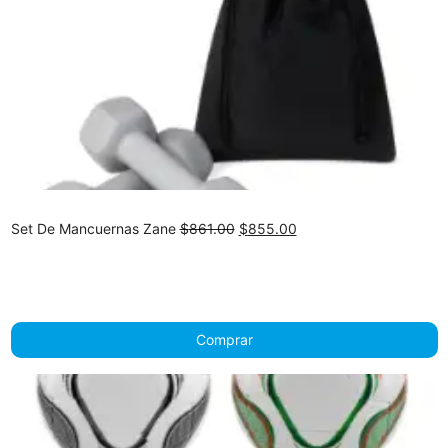
Original
Current
Set De Mancuernas Zane
$
861.00
$
855.00
price
price
was:
is:
$861.00.
$855.00.
Comprar