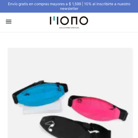
Envío gratis en compras mayores a $ 1,599 | 10% al inscribirte a nuestro
newsletter
menu