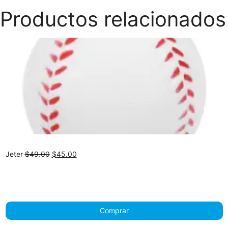
Productos relacionados
Original
Current
Jeter
$
49.00
$
45.00
price
price
was:
is:
$49.00.
$45.00.
Comprar