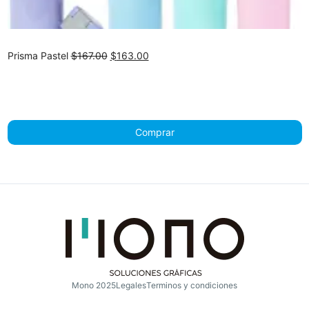
Original
Current
Prisma Pastel
$
167.00
$
163.00
price
price
was:
is:
$167.00.
$163.00.
Comprar
Mono 2025
Legales
Terminos y condiciones