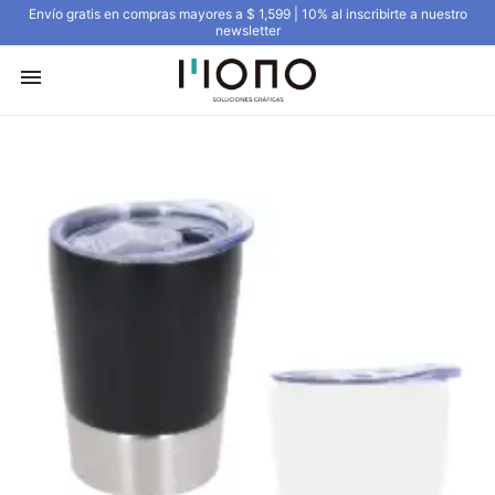
Envío gratis en compras mayores a $ 1,599 | 10% al inscribirte a nuestro
newsletter
menu