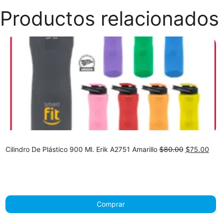
Productos relacionados
Original
Cur
Cilindro De Plástico 900 Ml. Erik A2751 Amarillo
$
80.00
$
75.00
price
pri
was:
is:
$80.00.
$75
Comprar