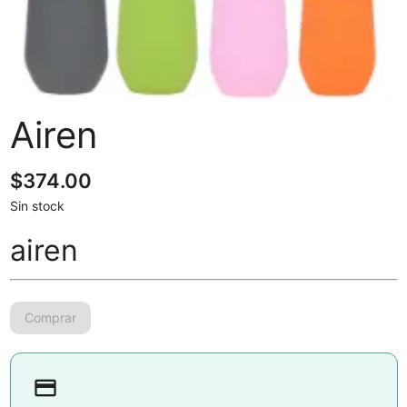
Airen
$
374.00
Sin stock
airen
payment