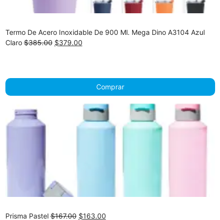
Termo De Acero Inoxidable De 900 Ml. Mega Dino A3104 Azul
Original
Current
Claro
$
385.00
$
379.00
price
price
was:
is:
$385.00.
$379.00.
Comprar
Original
Current
Prisma Pastel
$
167.00
$
163.00