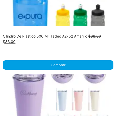
Cilindro De Plástico 500 Ml. Tadeo A2752 Amarillo
$
88.00
Original
Current
$
83.00
price
price
was:
is:
$88.00.
$83.00.
Comprar