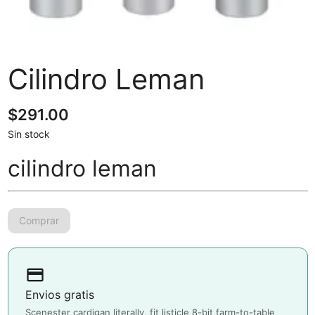
Cilindro Leman
$
291.00
Sin stock
cilindro leman
payment
Envios gratis
Scenester cardigan literally, fit listicle 8-bit farm-to-table