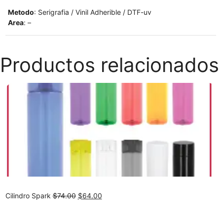
Metodo
: Serigrafia / Vinil Adherible / DTF-uv
Area
: –
Productos relacionados
Original
Current
Cilindro Spark
$
74.00
$
64.00
price
price
was:
is: