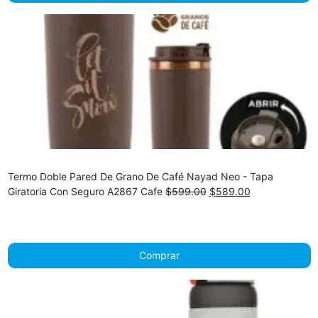
Termo Doble Pared De Grano De Café Nayad Neo - Tapa
Original
Current
Giratoria Con Seguro A2867 Cafe
$
599.00
$
589.00
price
price
was:
is:
$599.00.
$589.00.
Comprar