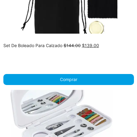
Original
Current
Set De Boleado Para Calzado
$
144.00
$
139.00
price
price
was:
is:
$144.00.
$139.00.
Comprar