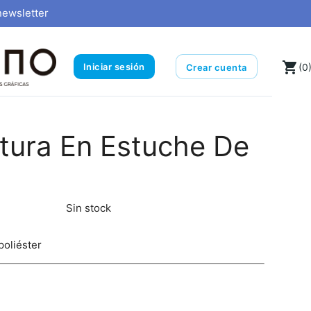
newsletter
local_grocery_store
Iniciar sesión
(0
Crear cuenta
tura En Estuche De
Sin stock
poliéster