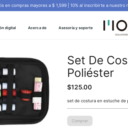
tis en compras mayores a $ 1,599 | 10% al inscribirte a nuestro 
n digital
Acerca de
Asesoría y soporte
Set De Cos
Poliéster
$
125.00
set de costura en estuche de 