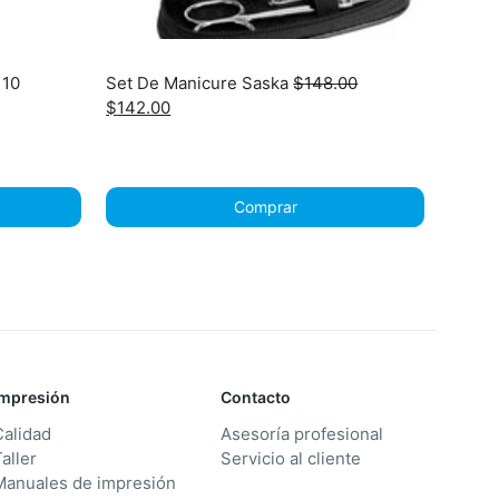
 10
Set De Manicure Saska
$
148.00
Current
Original
Current
$
142.00
price
price
price
is:
was:
is:
.
$319.00.
$148.00.
$142.00.
Comprar
Impresión
Contacto
Calidad
Asesoría profesional
aller
Servicio al cliente
Manuales de impresión