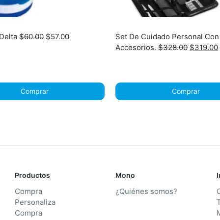
Original
Current
 Delta
$
60.00
$
57.00
Set De Cuidado Personal Con
price
price
Original
Accesorios.
$
328.00
$
319.00
was:
is:
price
$60.00.
$57.00.
was:
$328.00
Comprar
Comprar
Productos
Mono
Compra
¿Quiénes somos?
Personaliza
T
Compra