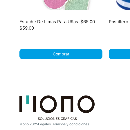
Estuche De Limas Para Uñas.
$
65.00
Pastillero
Original
Current
$
59.00
price
price
was:
is:
$65.00.
$59.00.
Comprar
Mono 2025
Legales
Terminos y condiciones