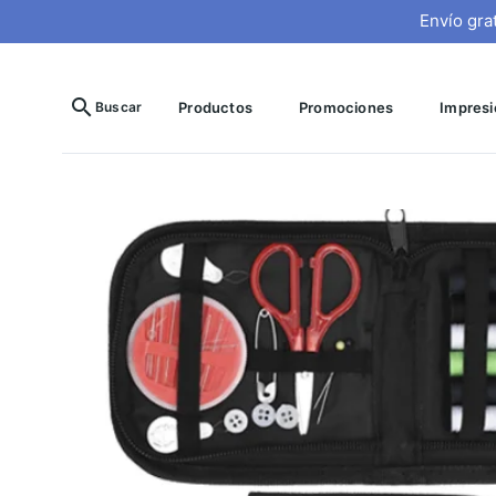
Envío gra
search
Buscar
Productos
Promociones
Impresió