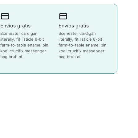
payment
payment
Envios gratis
Envios gratis
Scenester cardigan
Scenester cardigan
literally, fit listicle 8-bit
literally, fit listicle 8-bit
farm-to-table enamel pin
farm-to-table enamel pin
kogi crucifix messenger
kogi crucifix messenger
bag bruh af.
bag bruh af.