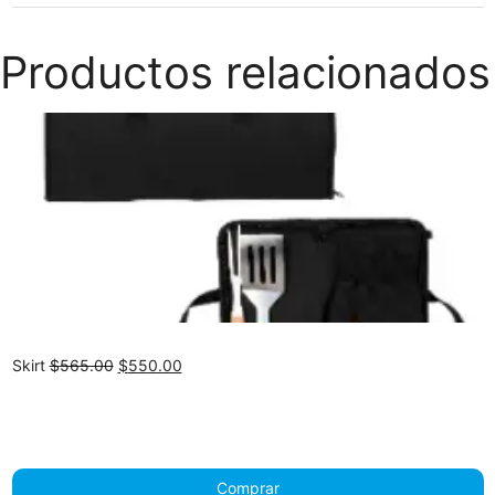
Productos relacionados
Original
Current
Skirt
$
565.00
$
550.00
price
price
was:
is:
$565.00.
$550.00.
Comprar