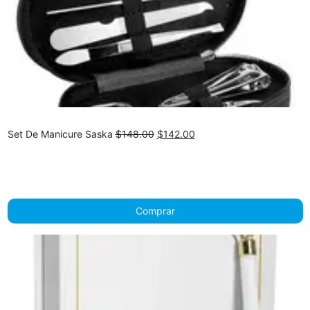
Original
Current
Set De Manicure Saska
$
148.00
$
142.00
price
price
was:
is:
$148.00.
$142.00.
Comprar