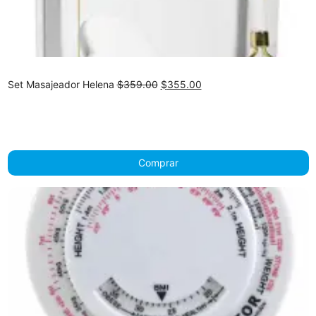
Original
Current
Set Masajeador Helena
$
359.00
$
355.00
price
price
was:
is:
$359.00.
$355.00.
Comprar