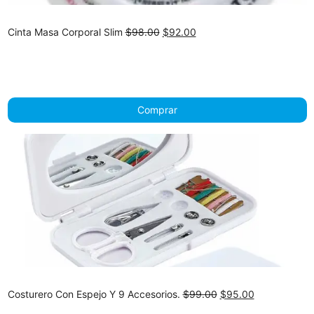
Original
Current
Cinta Masa Corporal Slim
$
98.00
$
92.00
price
price
was:
is:
$98.00.
$92.00.
Comprar
Original
Current
Costurero Con Espejo Y 9 Accesorios.
$
99.00
$
95.00
price
price