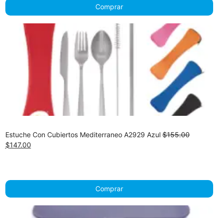
Comprar
Estuche Con Cubiertos Mediterraneo A2929 Azul
$
155.00
Original
Current
$
147.00
price
price
was:
is:
$155.00.
$147.00.
Comprar