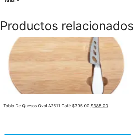
Area
: –
Productos relacionados
Original
Current
Tabla De Quesos Oval A2511 Café
$
395.00
$
385.00
price
price
was:
is:
$395.00.
$385.00.