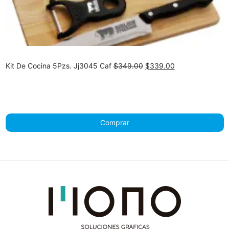
Original
Current
Kit De Cocina 5Pzs. Jj3045 Caf
$
349.00
$
339.00
price
price
was:
is:
$349.00.
$339.00.
Comprar