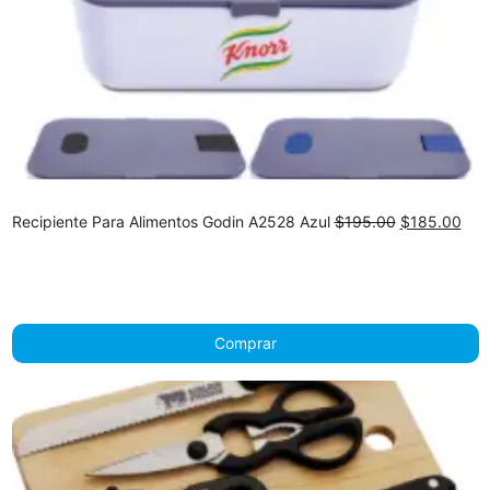
Original
Cur
Recipiente Para Alimentos Godin A2528 Azul
$
195.00
$
185.00
price
pric
was:
is:
$195.00.
$18
Comprar