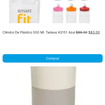
Original
Cur
Cilindro De Plástico 500 Ml. Tadeus A3151 Azul
$
88.00
$
83.00
price
pri
was:
is:
$88.00.
$83
Comprar