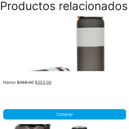
Productos relacionados
Original
Current
Namor
$
358.00
$
353.00
price
price
was:
is:
$358.00.
$353.00.
Comprar