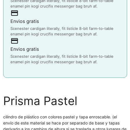
Scenester cardigan literally, fit listicle 8-bit farm-to-table
enamel pin kogi crucifix messenger bag bruh af.
payment
Envios gratis
Scenester cardigan literally, fit listicle 8-bit farm-to-table
enamel pin kogi crucifix messenger bag bruh af.
payment
Envios gratis
Scenester cardigan literally, fit listicle 8-bit farm-to-table
enamel pin kogi crucifix messenger bag bruh af.
Prisma Pastel
cilindro de plástico con colores pastel y tapa enroscable. (el
envío de este material se hace por separado de base y tapas
derivado a los cambios de altura si se traslada a otros lugares de