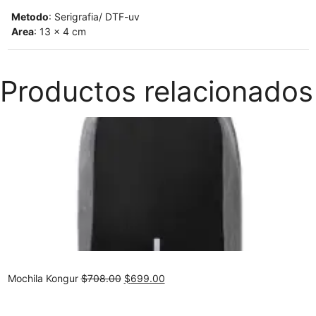
Metodo
: Serigrafia/ DTF-uv
Area
: 13 x 4 cm
Productos relacionados
Original
Current
Mochila Kongur
$
708.00
$
699.00
price
price
was:
is: