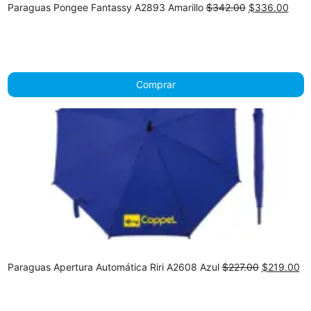
Original
Curr
Paraguas Pongee Fantassy A2893 Amarillo
$
342.00
$
336.00
price
price
was:
is:
$342.00.
$336
Comprar
Original
Cu
Paraguas Apertura Automática Riri A2608 Azul
$
227.00
$
219.00
price
pr
was:
is:
$227.00.
$2