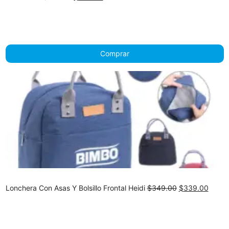
price
price
was:
is:
$259.00.
$249.00.
Comprar
Original
Curre
Lonchera Con Asas Y Bolsillo Frontal Heidi
$
349.00
$
339.00
price
price
was:
is:
$349.00.
$339.