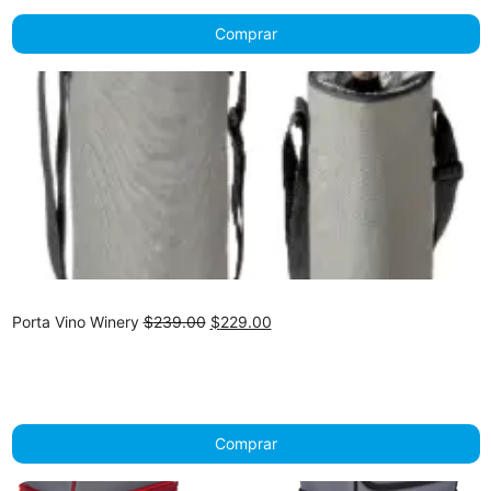
Comprar
Original
Current
Porta Vino Winery
$
239.00
$
229.00
price
price
was:
is:
$239.00.
$229.00.
Comprar