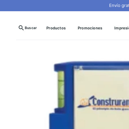
Envío gra
search
Buscar
Productos
Promociones
Impresió