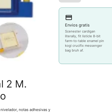
payment
Envios gratis
Scenester cardigan
literally, fit listicle 8-bit
farm-to-table enamel pin
kogi crucifix messenger
bag bruh af.
l 2 M.
co
 nivelador, notas adhesivas y