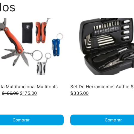
dos
a Multifuncional Multitools
Set De Herramientas Authie
$
Original
Current
Original
Current
l
$
186.00
$
175.00
$
335.00
price
price
price
price
was:
is:
was:
is:
$186.00.
$175.00.
$343.00.
$335.00.
Comprar
Comprar