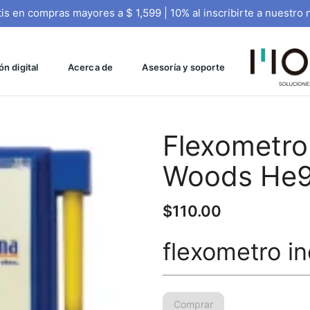
tis en compras mayores a $ 1,599 | 10% al inscribirte a nuestro 
n digital
Acerca de
Asesoría y soporte
Flexometro 
Woods He9
$
110.00
flexometro in