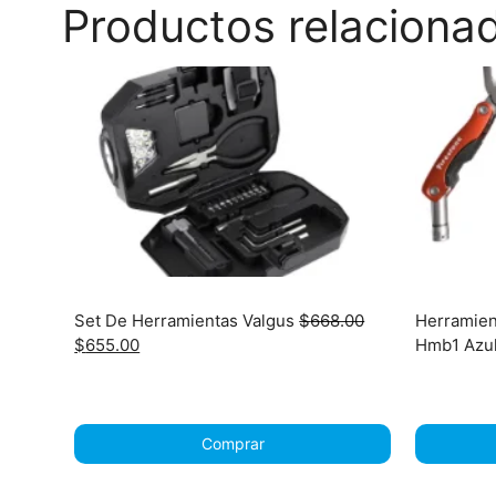
Productos relaciona
Set De Herramientas Valgus
$
668.00
Herramient
Original
Current
$
655.00
Hmb1 Azu
price
price
was:
is:
$668.00.
$655.00.
Comprar