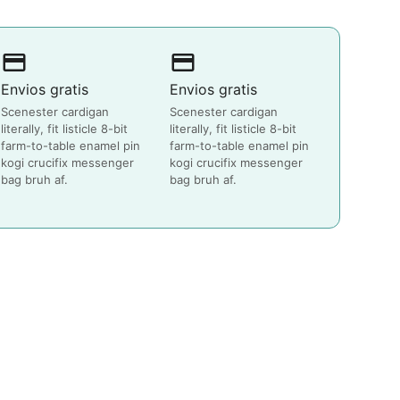
payment
payment
Envios gratis
Envios gratis
Scenester cardigan
Scenester cardigan
literally, fit listicle 8-bit
literally, fit listicle 8-bit
farm-to-table enamel pin
farm-to-table enamel pin
kogi crucifix messenger
kogi crucifix messenger
bag bruh af.
bag bruh af.