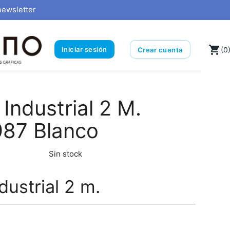
newsletter
local_grocery_store
Iniciar sesión
(0
Crear cuenta
Industrial 2 M.
87 Blanco
Sin stock
dustrial 2 m.