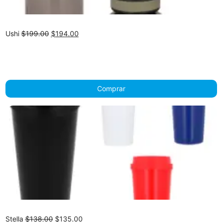
Original
Current
Ushi
$
199.00
$
194.00
price
price
was:
is:
$199.00.
$194.00.
Comprar
Original
Current
Stella
$
138.00
$
135.00