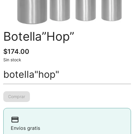
Botella”Hop”
$
174.00
Sin stock
botella"hop"
payment
Envios gratis