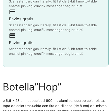
Scenester cardigan literally, fit listicle 8-bit farm-to-table
enamel pin kogi crucifix messenger bag bruh af.
payment
Envios gratis
Scenester cardigan literally, fit listicle 8-bit farm-to-table
enamel pin kogi crucifix messenger bag bruh af.
payment
Envios gratis
Scenester cardigan literally, fit listicle 8-bit farm-to-table
enamel pin kogi crucifix messenger bag bruh af.
Botella”Hop”
ø 6,6 x 23 cm. capacidad 600 ml. aluminio. cuerpo color plata,
tapa de color traslucida con tira de silicona (de 8 cm) del mismo
color. ideal para hidratarte todos los días. presentación en caja