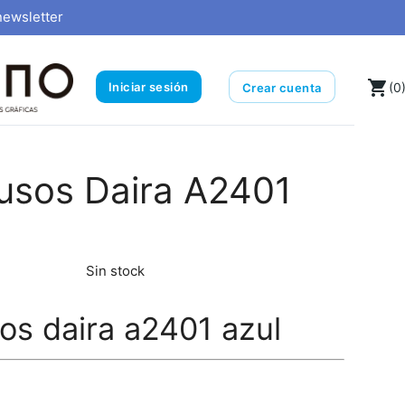
newsletter
local_grocery_store
Iniciar sesión
(0
Crear cuenta
iusos Daira A2401
Sin stock
sos daira a2401 azul