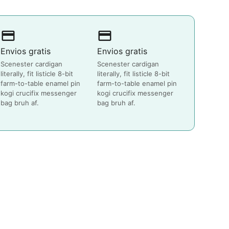
payment
payment
Envios gratis
Envios gratis
Scenester cardigan
Scenester cardigan
literally, fit listicle 8-bit
literally, fit listicle 8-bit
farm-to-table enamel pin
farm-to-table enamel pin
kogi crucifix messenger
kogi crucifix messenger
bag bruh af.
bag bruh af.