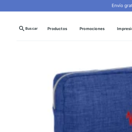
Envío gra
search
Buscar
Productos
Promociones
Impresió