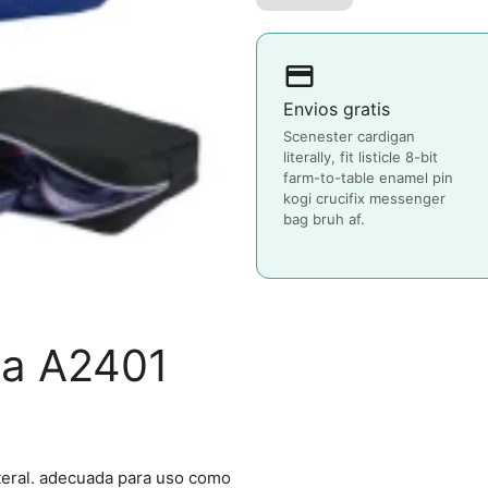
payment
Envios gratis
Scenester cardigan
literally, fit listicle 8-bit
farm-to-table enamel pin
kogi crucifix messenger
bag bruh af.
ra A2401
ateral. adecuada para uso como