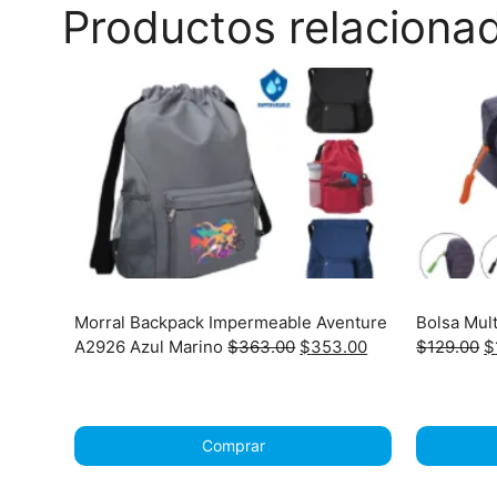
Productos relaciona
Morral Backpack Impermeable Aventure
Bolsa Mul
Original
Current
O
A2926 Azul Marino
$
363.00
$
353.00
$
129.00
$
price
price
p
was:
is:
w
$363.00.
$353.00.
$
Comprar