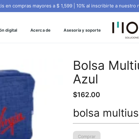
tis en compras mayores a $ 1,599 | 10% al inscribirte a nuestro 
n digital
Acerca de
Asesoría y soporte
Bolsa Mult
Azul
$
162.00
bolsa multiu