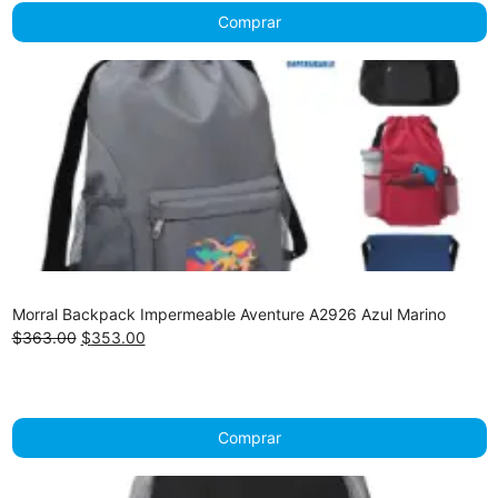
Comprar
Morral Backpack Impermeable Aventure A2926 Azul Marino
Original
Current
$
363.00
$
353.00
price
price
was:
is:
$363.00.
$353.00.
Comprar