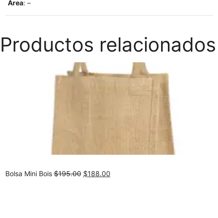
Area
: –
Productos relacionados
Original
Current
Bolsa Mini Bois
$
195.00
$
188.00
price
price
was:
is:
$195.00.
$188.00.