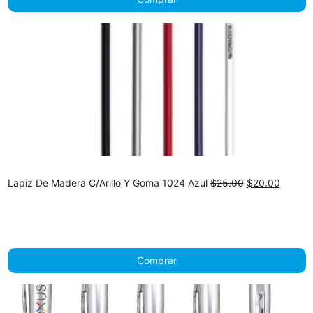
Original
Curren
Lapiz De Madera C/Arillo Y Goma 1024 Azul
$
25.00
$
20.00
price
price
was:
is:
$25.00.
$20.00
Comprar