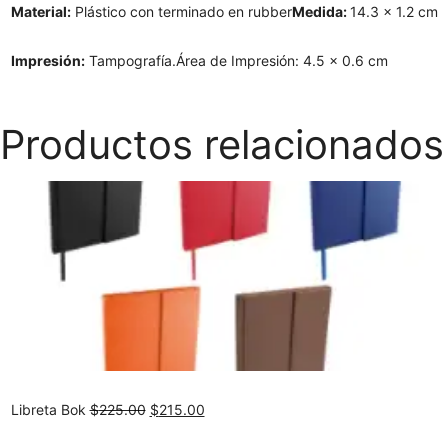
Material:
Plástico con terminado en rubber
Medida:
14.3 x 1.2 cm
Impresión:
Tampografía.
Área de Impresión: 4.5 x 0.6 cm
Productos relacionados
Original
Current
Libreta Bok
$
225.00
$
215.00
price
price