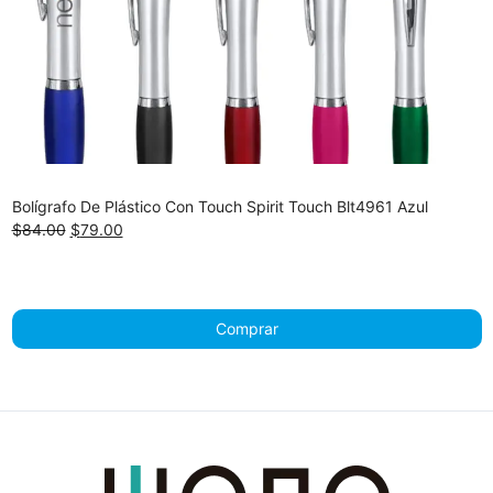
Bolígrafo De Plástico Con Touch Spirit Touch Blt4961 Azul
Original
Current
$
84.00
$
79.00
price
price
was:
is:
$84.00.
$79.00.
Comprar