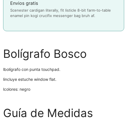
Envios gratis
Scenester cardigan literally, fit listicle 8-bit farm-to-table
enamel pin kogi crucifix messenger bag bruh af.
Bolígrafo Bosco
l
bolígrafo con punta touchpad.
l
incluye estuche window flat.
l
colores: negro
Guía de Medidas