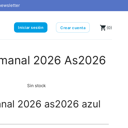
newsletter
local_grocery_store
Iniciar sesión
(0)
Crear cuenta
manal 2026 As2026
Sin stock
nal 2026 as2026 azul