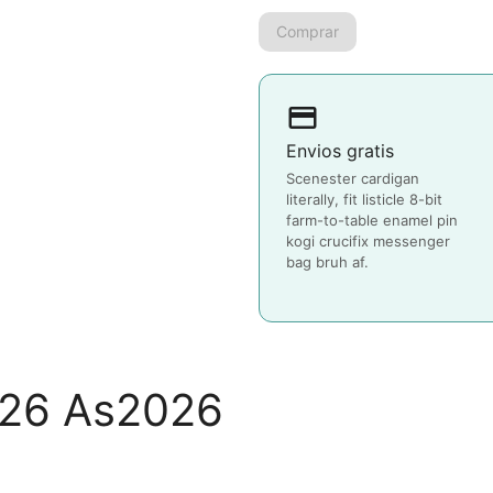
payment
Envios gratis
Scenester cardigan
literally, fit listicle 8-bit
farm-to-table enamel pin
kogi crucifix messenger
bag bruh af.
026 As2026