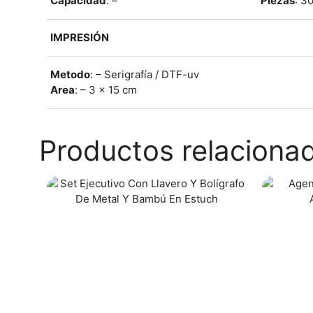
Capacidad
: –
Piezas
: 3
IMPRESIÓN
Metodo
: – Serigrafía / DTF-uv
Area
: – 3 x 15 cm
Productos relaciona