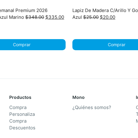
emanal Premium 2026
Lapiz De Madera C/Arillo Y G
Original
Current
Original
Current
Azul Marino
$
348.00
$
335.00
Azul
$
25.00
$
20.00
price
price
price
price
was:
is:
was:
is:
$348.00.
$335.00.
$25.00.
$20.00.
Comprar
Comprar
Productos
Mono
Compra
¿Quiénes somos?
Personaliza
T
Compra
Descuentos