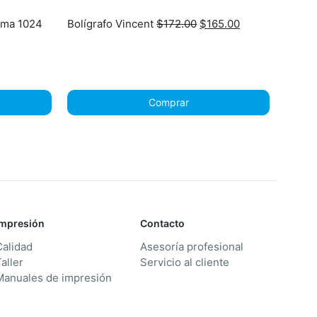
Original
Current
oma 1024
Bolígrafo Vincent
$
172.00
$
165.00
price
price
was:
is:
$172.00.
$165.00.
Comprar
Impresión
Contacto
Calidad
Asesoría profesional
aller
Servicio al cliente
Manuales de impresión