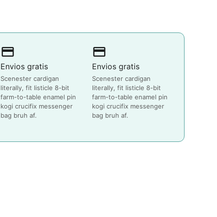
payment
payment
Envios gratis
Envios gratis
Scenester cardigan
Scenester cardigan
literally, fit listicle 8-bit
literally, fit listicle 8-bit
farm-to-table enamel pin
farm-to-table enamel pin
kogi crucifix messenger
kogi crucifix messenger
bag bruh af.
bag bruh af.