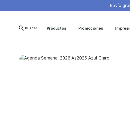
Envío gra
search
Buscar
Productos
Promociones
Impresió