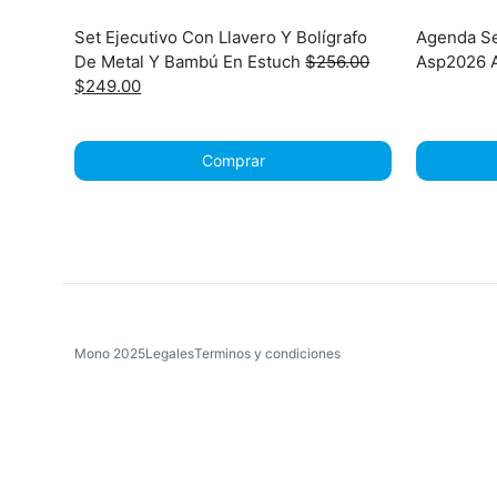
Set Ejecutivo Con Llavero Y Bolígrafo
Agenda S
De Metal Y Bambú En Estuch
$
256.00
Asp2026 
Original
Current
$
249.00
price
price
was:
is:
$256.00.
$249.00.
Comprar
Mono 2025
Legales
Terminos y condiciones